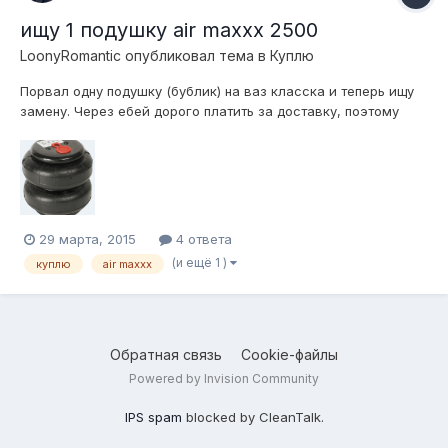
ищу 1 подушку air maxxx 2500
LoonyRomantic
опубликовал тема в
Куплю
Порвал одну подушку (бублик) на ваз класска и теперь ищу
замену. Через ебей дорого платить за доставку, поэтому
надеюсь на помощь форумчан. Ищу срочно, поэтому открыт
ко всем предложениям. Спасибо.
29 марта, 2015
4 ответа
(и ещё 1 )
куплю
air maxxx
Обратная связь
Cookie-файлы
Powered by Invision Community
IPS spam
blocked by CleanTalk.