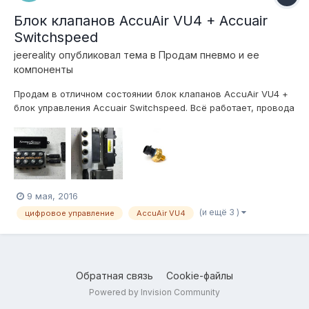
Блок клапанов AccuAir VU4 + Accuair
Switchspeed
jeereality
опубликовал тема в
Продам пневмо и ее
компоненты
Продам в отличном состоянии блок клапанов AccuAir VU4 +
блок управления Accuair Switchspeed. Всё работает, провода
для соединения блоков так же входят в комплект + Accuair
pressure sensor! Цена вопроса 56 тыс руб. без торга! Все
вопросы по телефону 9I6-44O-2O-O7
9 мая, 2016
(и ещё 3 )
цифровое управление
AccuAir VU4
Обратная связь
Cookie-файлы
Powered by Invision Community