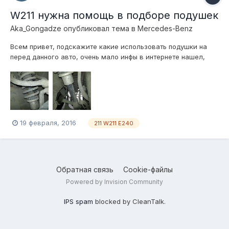
W211 нужна помощь в подборе подушек
Aka_Gongadze
опубликовал тема в
Mercedes-Benz
Всем привет, подскажите какие использовать подушки на
перед данного авто, очень мало инфы в интернете нашел,
пришла одна идея в голову, разместить подушку в нижней
части амортизатора, кто что может сказать по этому поводу,
фото взял с форума
19 февраля, 2016
211 W211 E240
Обратная связь
Cookie-файлы
Powered by Invision Community
IPS spam
blocked by CleanTalk.