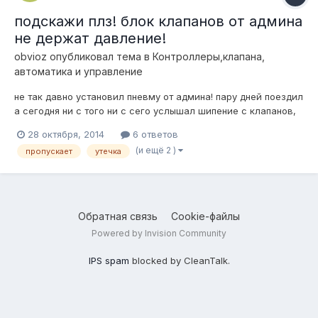
подскажи плз! блок клапанов от админа
не держат давление!
obvioz
опубликовал тема в
Контроллеры,клапана,
автоматика и управление
не так давно установил пневму от админа! пару дней поездил
а сегодня ни с того ни с сего услышал шипение с клапанов,
травило прям через спускной клапан, медленно и
28 октября, 2014
6 ответов
равномерно что за фигня такая? травит только 1 клапан,
(и ещё 2 )
пропускает
утечка
брак? что можно сделать?
Обратная связь
Cookie-файлы
Powered by Invision Community
IPS spam
blocked by CleanTalk.