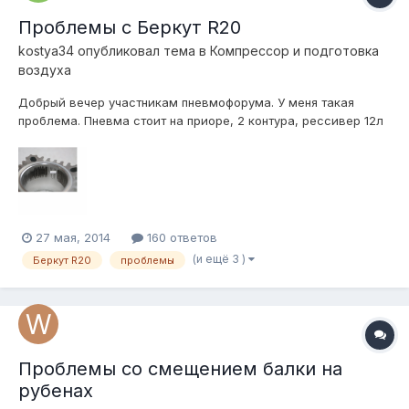
Проблемы с Беркут R20
kostya34
опубликовал тема в
Компресcор и подготовка
воздуха
Добрый вечер участникам пневмофорума. У меня такая
проблема. Пневма стоит на приоре, 2 контура, рессивер 12л
от Сергея (Админа). Компрессор брал не у него, а в магазине
у себя в городе. Ему даже 6 месяцев нет. Вообщем работал
он нормально, а потом стал работать чуть тише и меня это
смутило. опусти...
27 мая, 2014
160 ответов
(и ещё 3 )
Беркут R20
проблемы
Проблемы со смещением балки на
рубенах