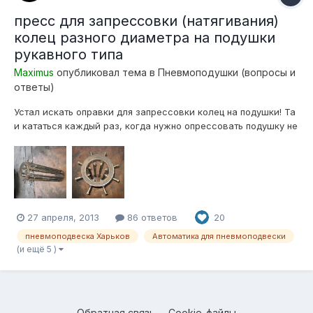
пресс для запрессовки (натягивания)
колец разного диаметра на подушки
рукавного типа
Maximus
опубликовал тема в
Пневмоподушки (вопросы и
ответы)
Устал искать оправки для запрессовки колец на подушки! Та
и кататься каждый раз, когда нужно опрессовать подушку не
в кайф.... Собрал аппарат для этого На дно ставлю
гидравлический домкрат, кольцо упираю в восемь болтов
м16 (класс прочности 8.8), домкратом давлю на поршень или
крышку подушки! Запре...
27 апреля, 2013
86 ответов
20
пневмоподвеска Харьков
Автоматика для пневмоподвески
(и ещё 5 )
Обратная связь
Cookie-файлы