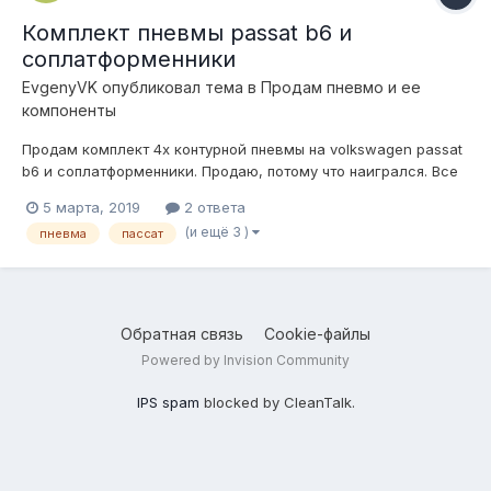
Комплект пневмы passat b6 и
соплатформенники
EvgenyVK
опубликовал тема в
Продам пневмо и ее
компоненты
Продам комплект 4х контурной пневмы на volkswagen passat
b6 и соплатформенники. Продаю, потому что наигрался. Все
установлено на авто, работает исправно, можно проверить,
5 марта, 2019
2 ответа
пощупать, понюхать. Все вопросы лучше по телефону
(и ещё 3 )
пневма
пассат
891579040 один шесть, или на вайбер/вастапп Ценник...
Обратная связь
Cookie-файлы
Powered by Invision Community
IPS spam
blocked by CleanTalk.