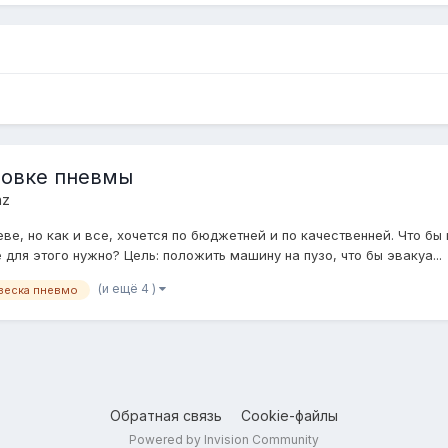
новке пневмы
nz
е, но как и все, хочется по бюджетней и по качественней. Что бы 
для этого нужно? Цель: положить машину на пузо, что бы эвакуа...
(и ещё 4 )
веска пневмо
Обратная связь
Cookie-файлы
Powered by Invision Community