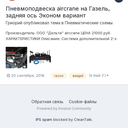
Пневмоподвеска aircrane на Газель,
задняя ось Эконом вариант
Гриорий
опубликовал тема в
Пневматические схемы
Производитель: ООО "Дельта" aircrane ЦЕНА 21000 руб.
ХАРАКТЕРИСТИКИ Описание: Система дополнительной 2-х
контурной пневмоподвески с надежным усиленным
креплением из 5мм стали. Мы сами спроектировали эту
простую, но прочную конструкцию специально для
автомобилей Газель, Газ...
(и ещё 3 )
20 сентября, 2018
газон
валдай
Обратная связь
Cookie-файлы
Powered by Invision Community
IPS spam
blocked by CleanTalk.