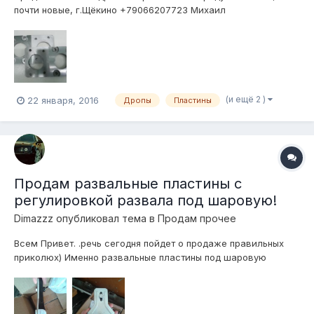
почти новые, г.Щёкино +79066207723 Михаил
(и ещё 2 )
22 января, 2016
Дропы
Пластины
Продам развальные пластины с
регулировкой развала под шаровую!
Dimazzz
опубликовал тема в
Продам прочее
Всем Привет. .речь сегодня пойдет о продаже правильных
приколюх) Именно развальные пластины под шаровую
опору… все по уму) производство сша) Покупал думал
валить передок. .перехотел.обстоятельства… Подходят на 4
семейства шкода .фольсы. .сеаты. Воздух не писать.за ценой
в личку)...