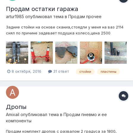
Продам остатки гаража
artur1985
опубликовал тема в
Продам прочее
Задние стойки на основе сканиа,стоядли у меня на ваз 2114
снял по причине задевает подушка колесо,цена 2500
руб.Передние стойки под подушку monroe cb041,покупал у
админа проехал на них тысяч 8000 и снял,жестковаты для
меня,есть небольшой косяк,на фото видно,цена 2500
руб.Пластины для смещения балки...
8 октября, 2016
31 ответ
стойки
пластины
Дропы
Amixail
опубликовал тема в
Продам пневмо и ее
компоненты
Продам комплект дропов с развалом 2 градуса за 1800,