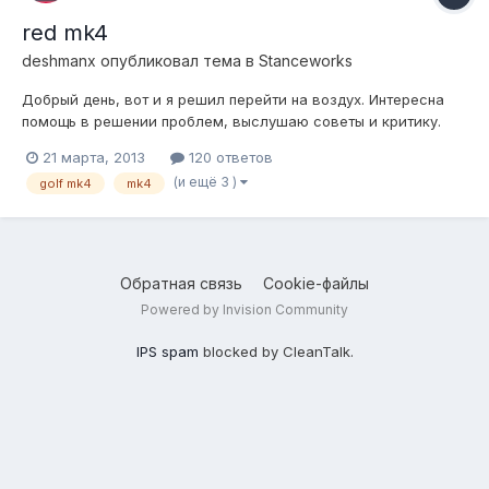
red mk4
deshmanx
опубликовал тема в
Stanceworks
Добрый день, вот и я решил перейти на воздух. Интересна
помощь в решении проблем, выслушаю советы и критику.
Первый опыт. Что мы имеем: авто vw golf mk4, спереди
21 марта, 2013
120 ответов
макферсон, сзади балка - аморт и пружина отдельно.
(и ещё 3 )
golf mk4
mk4
Строится будем на базе винтов TA-technix. Ездовое
положение вот: Что...
Обратная связь
Cookie-файлы
Powered by Invision Community
IPS spam
blocked by CleanTalk.