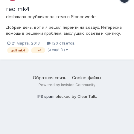
red mk4
deshmanx
опубликовал тема в
Stanceworks
Добрый день, вот и я решил перейти на воздух. Интересна
помощь в решении проблем, выслушаю советы и критику.
Первый опыт. Что мы имеем: авто vw golf mk4, спереди
21 марта, 2013
120 ответов
макферсон, сзади балка - аморт и пружина отдельно.
(и ещё 3 )
golf mk4
mk4
Строится будем на базе винтов TA-technix. Ездовое
положение вот: Что...
Обратная связь
Cookie-файлы
Powered by Invision Community
IPS spam
blocked by CleanTalk.