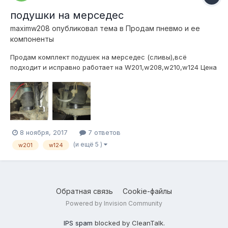
подушки на мерседес
maximw208
опубликовал тема в
Продам пневмо и ее
компоненты
Продам комплект подушек на мерседес (сливы),всё
подходит и исправно работает на W201,w208,w210,w124 Цена
20к Всё находится в Питере,отправлю тк. Подробнее по
телефону 953-153-81-62
8 ноября, 2017
7 ответов
(и ещё 5 )
w201
w124
Обратная связь
Cookie-файлы
Powered by Invision Community
IPS spam
blocked by CleanTalk.