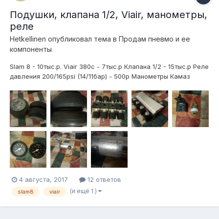
Подушки, клапана 1/2, Viair, манометры,
реле
Hetkellinen
опубликовал тема в
Продам пневмо и ее
компоненты
Slam 8 - 10тыс.р. Viair 380c - 7тыс.р Клапана 1/2 - 15тыс.р Реле
давления 200/165psi (14/11бар) - 500р Манометры Камаз
2хстрелочные - 2х500р Отправлю транспортной.
4 августа, 2017
12 ответов
(и ещё 1 )
slam8
viair