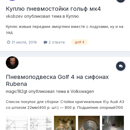
Куплю пневмостойки гольф мк4
vkobzev
опубликовал тема в
Куплю
Куплю живые передние амортики вместе с подухами, ну и на
зад
31 июля, 2016
2 ответа
golf 4
Пневмоподвеска Golf 4 на сифонах
Rubena
magic182gt
опубликовал тема в
Volkswagen
Список покупок для сборки: Стойки оригинальные б\у Audi A3
со штоком 22мм(400 р. шт.) — 800 р. Подшипник опорный(100
р. шт.) — 200 р. Опора амортизатора(290 р. шт.) — 580 р.
Отбойник переднего амортизатора(80 р. шт.) — 160 р.
Подушка Rubena с крпежами(2750 р. шт) — 5500 р. Брекеты