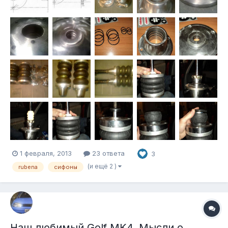
опорные на обе сто...
1 февраля, 2013
23 ответа
3
(и ещё 2 )
rubena
сифоны
Наш любимый Golf MK4. Мысли о