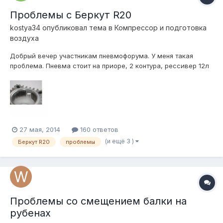
Проблемы с Беркут R20
kostya34
опубликовал тема в
Компресcор и подготовка
воздуха
Добрый вечер участникам пневмофорума. У меня такая
проблема. Пневма стоит на приоре, 2 контура, рессивер 12л
от Сергея (Админа). Компрессор брал не у него, а в магазине
у себя в городе. Ему даже 6 месяцев нет. Вообщем работал
он нормально, а потом стал работать чуть тише и меня это
смутило. опусти...
27 мая, 2014
160 ответов
(и ещё 3 )
Беркут R20
проблемы
Проблемы со смещением балки на
рубенах