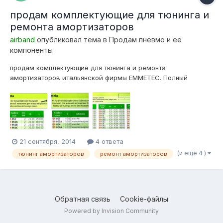
продам комплектующие для тюнинга и
ремонта амортизаторов
airband
опубликовал тема в
Продам пневмо и ее
компоненты
продам комплектующие для тюнинга и ремонта
амортизаторов итальянской фирмы EMMETEC. Полный
каталог можно посмотреть по ссылке
http://www.emmetec.ru/files/Katalogh_kompliektuiushchikh_dlia_
amortizatorov_2012.pdf Обсуждение технических вопросов
при использовании комплектующих http://pnevm...
21 сентября, 2014
4 ответа
(и ещё 4 )
тюнинг амортизаторов
ремонт амортизаторов
Обратная связь
Cookie-файлы
Powered by Invision Community