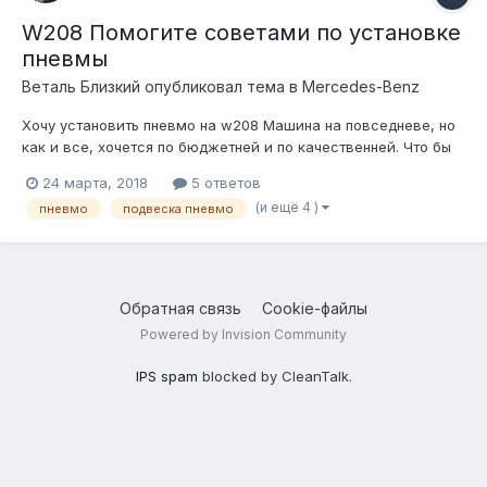
W208 Помогите советами по установке
пневмы
Веталь Близкий
опубликовал тема в
Mercedes-Benz
Хочу установить пневмо на w208 Машина на повседневе, но
как и все, хочется по бюджетней и по качественней. Что бы
клапана не травили, и зимой проблем никаких не было.
24 марта, 2018
5 ответов
Какие посоветуете брать детали, какой фирмы и что вообще
(и ещё 4 )
пневмо
подвеска пневмо
для этого нужно? Цель: положить машину на пузо, что бы
эвакуа...
Обратная связь
Cookie-файлы
Powered by Invision Community
IPS spam
blocked by CleanTalk.