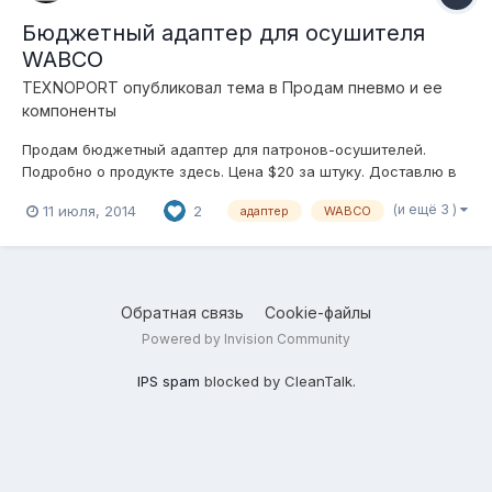
Бюджетный адаптер для осушителя
WABCO
TEXNOPORT
опубликовал тема в
Продам пневмо и ее
компоненты
Продам бюджетный адаптер для патронов-осушителей.
Подробно о продукте здесь. Цена $20 за штуку. Доставлю в
любую точку планеты за счет покупателя. Отправка
(и ещё 3 )
11 июля, 2014
2
адаптер
WABCO
производиться из Таллина или Киева (в зависимости от
наличия на складах). +37 25 317 56 56 +38 091 304 64 64
Обратная связь
Cookie-файлы
Powered by Invision Community
IPS spam
blocked by CleanTalk.