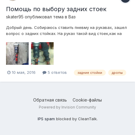
Помощь по выбору задних стоек
skater95
опубликовал тема в
Ваз
Добрый день. Собираюсь ставить пневму на рукавах, зашел
вопрос о задних стойках. На руках такой вид стоек,как на
фотографии (самопал из стоковой). Верхнее и нижнее
положение ее видно. Вопрос в следующем: чтобы машина
ложилась как на админовских стойках (т.е. -70), как вариант
ставить дропы и ост...
10 мая, 2016
5 ответов
задние стойки
дропы
Обратная связь
Cookie-файлы
Powered by Invision Community
IPS spam
blocked by CleanTalk.