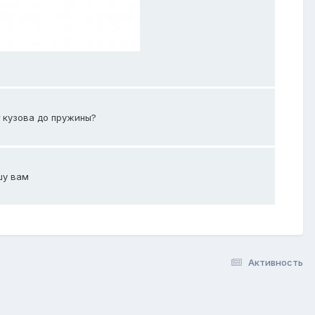
т кузова до пружины?
шу вам
Активность