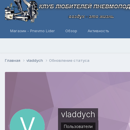
Магазин - Pnevmo Lider
Обзор
Активность
Главная
vladdych
Обновление статуса
vladdych
Пользователи