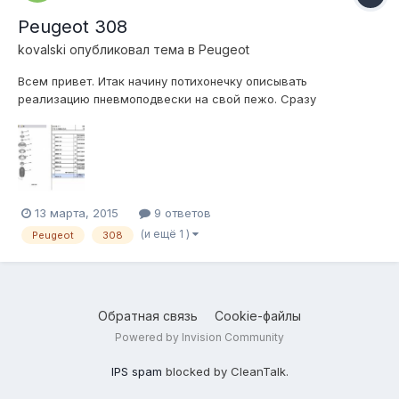
Peugeot 308
kovalski
опубликовал тема в
Peugeot
Всем привет. Итак начину потихонечку описывать
реализацию пневмоподвески на свой пежо. Сразу
оговорюсь делать буду дооооолго, тк времени мало, но оч
хочется )) Задача: ездить относительно низко и комфортно,
на стоянке лечь на пузо, подняться до околостока что бы
проехать на дачу )) Реализация: Т...
13 марта, 2015
9 ответов
(и ещё 1 )
Peugeot
308
Обратная связь
Cookie-файлы
Powered by Invision Community
IPS spam
blocked by CleanTalk.