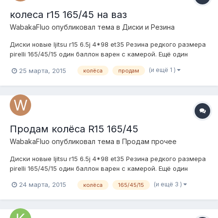
колеса r15 165/45 на ваз
WabakaFluo
опубликовал тема в
Диски и Резина
Диски новые Ijitsu r15 6.5j 4*98 et35 Резина редкого размера
pirelli 165/45/15 один баллон варен с камерой. Ещё один
баллон просто с камерой. Колёса отбалансированы. В
(и ещё 1 )
25 марта, 2015
колёса
продам
придачу подарю 16 новых болтов для этого литья. Цена
вопроса 22000
Продам колёса R15 165/45
WabakaFluo
опубликовал тема в
Продам прочее
Диски новые Ijitsu r15 6.5j 4*98 et35 Резина редкого размера
pirelli 165/45/15 один баллон варен с камерой. Ещё один
баллон просто с камерой. Колёса отбалансированы. В
(и ещё 3 )
24 марта, 2015
колёса
165/45/15
придачу подарю 16 новых болтов для этого литья. Цена
вопроса 22000