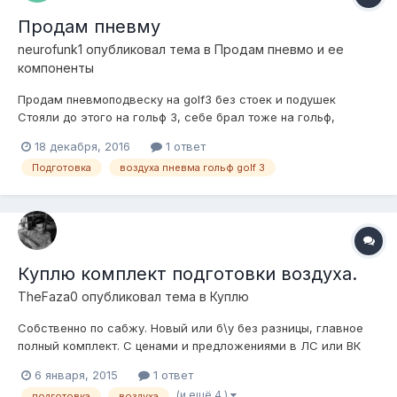
Продам пневму
neurofunk1
опубликовал тема в
Продам пневмо и ее
компоненты
Продам пневмоподвеску на golf3 без стоек и подушек
Стояли до этого на гольф 3, себе брал тоже на гольф,
поставить не успел, вынужден продать Описание при
18 декабря, 2016
1 ответ
покупке: Блок клапанов 4 контура "админ" Компрессор
Подготовка
воздуха пневма гольф golf 3
беркут р20 Ресивер "админ" Аварийный клапан сброса
Армированный шланг компрессора Датчик да...
Куплю комплект подготовки воздуха.
TheFaza0
опубликовал тема в
Куплю
Собственно по сабжу. Новый или б\у без разницы, главное
полный комплект. С ценами и предложениями в ЛС или ВК
vk.com\evjenei
6 января, 2015
1 ответ
(и ещё 4 )
подготовка
воздуха