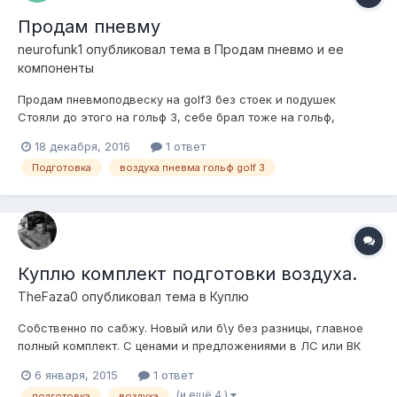
Продам пневму
neurofunk1
опубликовал тема в
Продам пневмо и ее
компоненты
Продам пневмоподвеску на golf3 без стоек и подушек
Стояли до этого на гольф 3, себе брал тоже на гольф,
поставить не успел, вынужден продать Описание при
18 декабря, 2016
1 ответ
покупке: Блок клапанов 4 контура "админ" Компрессор
Подготовка
воздуха пневма гольф golf 3
беркут р20 Ресивер "админ" Аварийный клапан сброса
Армированный шланг компрессора Датчик да...
Куплю комплект подготовки воздуха.
TheFaza0
опубликовал тема в
Куплю
Собственно по сабжу. Новый или б\у без разницы, главное
полный комплект. С ценами и предложениями в ЛС или ВК
vk.com\evjenei
6 января, 2015
1 ответ
(и ещё 4 )
подготовка
воздуха