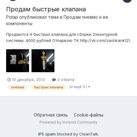
Продам быстрые клапана
Potap
опубликовал тема в
Продам пневмо и ее
компоненты
Продаются 4 быстрых клапана,для сборки 2хконтурной
системы. 4000 рублей Отпарвлю ТК http://vk.com/sashkank12\
видео-http://vk.com/video91652742_167004409
19 декабря, 2013
3 ответа
(и ещё 3 )
пневма
быстрые клапана
Обратная связь
Cookie-файлы
Powered by Invision Community
IPS spam
blocked by CleanTalk.