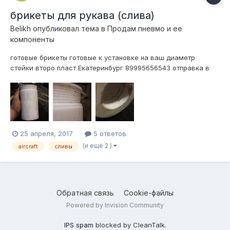
брикеты для рукава (слива)
Belikh
опубликовал тема в
Продам пневмо и ее
компоненты
готовые брикеты готовые к установке на ваш диаметр
стойки второ пласт Екатеринбург 89995656543 отправка в
любой регион цена за комплект из 2шт (сальники в комплект
не входят) 2000р
25 апреля, 2017
5 ответов
(и ещё 2 )
aircraft
сливы
Обратная связь
Cookie-файлы
Powered by Invision Community
IPS spam
blocked by CleanTalk.