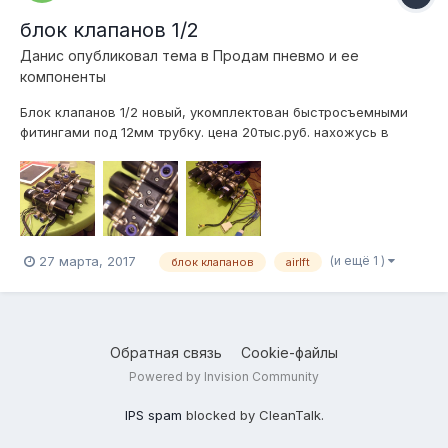
блок клапанов 1/2
Данис
опубликовал тема в
Продам пневмо и ее
компоненты
Блок клапанов 1/2 новый, укомплектован быстросъемными
фитингами под 12мм трубку. цена 20тыс.руб. нахожусь в
Екатеринбурге. отправлю куда угодно Пеком 89043886456
Данис. https://vk.com/id63677344 пишите в вк, или звоните,
здесь почту проверяю редко.
(и ещё 1 )
27 марта, 2017
блок клапанов
airlft
Обратная связь
Cookie-файлы
Powered by Invision Community
IPS spam
blocked by CleanTalk.