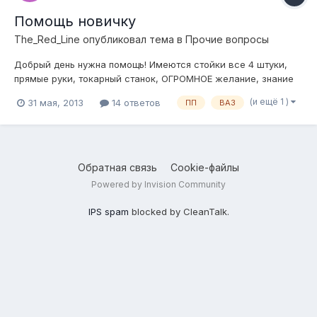
Помощь новичку
The_Red_Line
опубликовал тема в
Прочие вопросы
Добрый день нужна помощь! Имеются стойки все 4 штуки,
прямые руки, токарный станок, ОГРОМНОЕ желание, знание
техники... Подскажите хорошие чертяжи и подушки под
(и ещё 1 )
31 мая, 2013
14 ответов
ПП
ВАЗ
девятошные стойки и процесс изготовления, как происходит
процесс переделки стойки! Зарание спасибо!
Обратная связь
Cookie-файлы
Powered by Invision Community
IPS spam
blocked by CleanTalk.