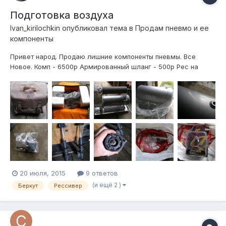
Подготовка воздуха
Ivan_kirilochkin
опубликовал тема в
Продам пневмо и ее
компоненты
Привет народ. Продаю лишние компоненты пневмы. Все
Новое. Комп - 6500р Армированный шланг - 500р Рес на
5галлон (есть незначительные царапины, видно на фото) -
5000р (характеристики есть на сайте ВиАйр) Комплект
проводки для подключения 2х компрессоров, силовой
пред+провода - 1500р Силовое Рэле на 8...
20 июля, 2015
9 ответов
(и ещё 2 )
Беркут
Рессивер