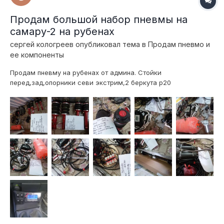
Продам большой набор пневмы на
самару-2 на рубенах
сергей кологреев
опубликовал тема в
Продам пневмо и
ее компоненты
Продам пневму на рубенах от админа. Стойки
перед,зад,опорники севи экстрим,2 беркута р20
(доработаны:полностью вычищены
потроха,загерметизированы корпуса,воздух сосет
исключительно через фильтр,провода в обход
кнопки,медные 8квадратов,не греются!), ресивер 20л
влагоотделитель и т.д.,клапана от админ...