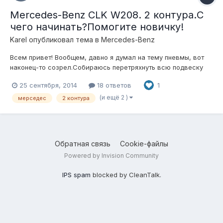
Mercedes-Benz CLK W208. 2 контура.С
чего начинать?Помогите новичку!
Karel
опубликовал тема в
Mercedes-Benz
Всем привет! Вообщем, давно я думал на тему пневмы, вот
наконец-то созрел.Собираюсь перетряхнуть всю подвеску
перед зимой, заодно и на воздух перейти.Но вот дилема...не
25 сентября, 2014
18 ответов
1
знаю с чего начать?В этой теме можно сказать, что
практически не ничего не понимаю Помогайте! С передними
(и ещё 2 )
мерседес
2 контура
подушками вроде опре...
Обратная связь
Cookie-файлы
Powered by Invision Community
IPS spam
blocked by CleanTalk.