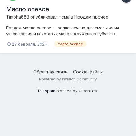
Масло осевое
Timoha888
опубликовал тема в
Продам прочее
Продам масло осевое - предназначено для смазывания
узлов трения и некоторых мало нагруженных зубчатых
редукторов промышленного оборудования. Соответствует
29 февраля, 2024
масло осевое
требованиям ТУ 0258-016-63294356-2014. Быстро и удобно
масло осевое купить у нас оптом и в розницу. Гарантия
качества!
Обратная связь
Cookie-файлы
Powered by Invision Community
IPS spam
blocked by CleanTalk.