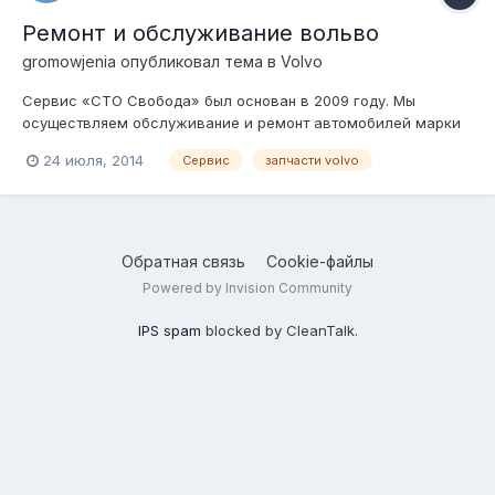
Ремонт и обслуживание вольво
gromowjenia
опубликовал тема в
Volvo
Сервис «СТО Свобода» был основан в 2009 году. Мы
осуществляем обслуживание и ремонт автомобилей марки
Volvo и не только, любой сложности. Нами выполняются
24 июля, 2014
Сервис
запчасти volvo
регламентные работы по техобслуживанию Volvo в полном
соответствии с требованиями завода-изготовителя. В
работе мы используем только рекомендован...
Обратная связь
Cookie-файлы
Powered by Invision Community
IPS spam
blocked by CleanTalk.