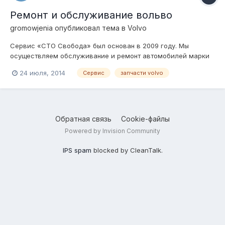
Ремонт и обслуживание вольво
gromowjenia
опубликовал тема в
Volvo
Сервис «СТО Свобода» был основан в 2009 году. Мы
осуществляем обслуживание и ремонт автомобилей марки
Volvo и не только, любой сложности. Нами выполняются
24 июля, 2014
Сервис
запчасти volvo
регламентные работы по техобслуживанию Volvo в полном
соответствии с требованиями завода-изготовителя. В
работе мы используем только рекомендован...
Обратная связь
Cookie-файлы
Powered by Invision Community
IPS spam
blocked by CleanTalk.