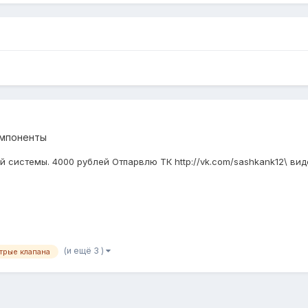
омпоненты
 системы. 4000 рублей Отпарвлю ТК http://vk.com/sashkank12\ виде
(и ещё 3 )
трые клапана