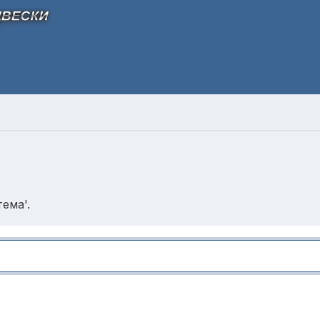
ема'.