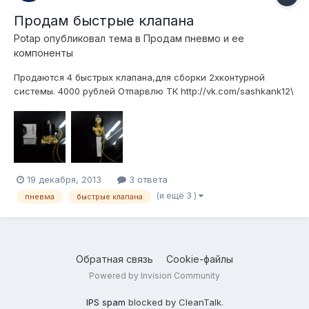
Продам быстрые клапана
Potap
опубликовал тема в
Продам пневмо и ее
компоненты
Продаются 4 быстрых клапана,для сборки 2хконтурной
системы. 4000 рублей Отпарвлю ТК http://vk.com/sashkank12\
видео-http://vk.com/video91652742_167004409
19 декабря, 2013
3 ответа
(и ещё 3 )
пневма
быстрые клапана
Обратная связь
Cookie-файлы
Powered by Invision Community
IPS spam
blocked by CleanTalk.