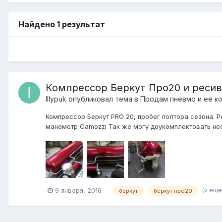
Найдено 1 результат
Компрессор Беркут Про20 и ресив
IIIypuk
опубликовал тема в
Продам пневмо и ее к
Компрессор Беркут PRO 20, пробег полтора сезона. Р
манометр Camozzi Так же могу доукомплектовать не
(и ещё
9 января, 2016
беркут
беркут про20