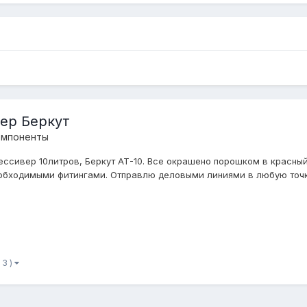
ер Беркут
омпоненты
ессивер 10литров, Беркут АТ-10. Все окрашено порошком в красный
обходимыми фитингами. Отправлю деловыми линиями в любую точку 
 3 )