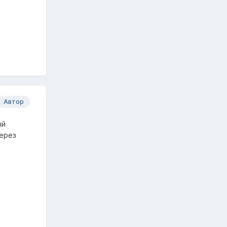
Автор
ый
через