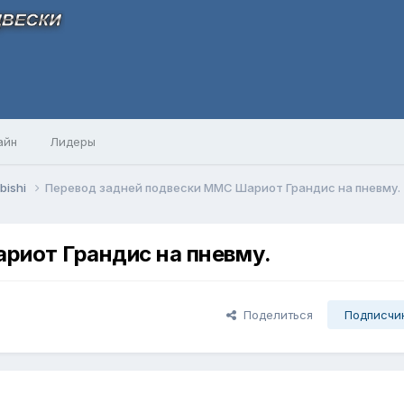
айн
Лидеры
bishi
Перевод задней подвески ММС Шариот Грандис на пневму.
риот Грандис на пневму.
Поделиться
Подписчи