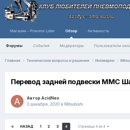
Магазин - Pnevmo Lider
Обзор
Активность
Форумы
События
Модераторы
Пользователи онл
Главная
Технические вопросы и решения
Иномарки
Mitsu
Перевод задней подвески ММС Ша
Автор
AcidNeo
3 декабря, 2020
в
Mitsubishi
НАЗАД
1
2
3
4
Страница 4 из 4