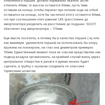
отпиленного поршня должно нормально хватить (если
отпилить 40мм, то высоты останется 95мм, пусть 5мм
оставим на кольцо (чтобы перекат при полном ходе на отбой
оставался на кольце, хотя бы частично) итого останется 90мм,
что при соотношении плеч равном 1,85 (расстояние до
амортизатора разделить на расстояние до подушки 50/27)
обеспечит ход амортизатора ~ 170мм.
Еще мысль посетила, а почему бы в качестве поршня ( ну или
как минимум удлинителя поршня) не использовать бы опору
пружины на лонжероне, на глаз она диаметром примерно
110мм. Единственный момент пока не совсем представляю как
подвод воздуха организовать, на крайний случай внизу церез
центральное отверстие в рычаге я думаю можно будет
сделать, а трубку с кузовом соединить по классике
тормозным шлангом.