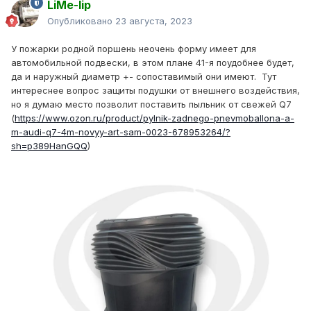
LiMe-lip
Опубликовано
23 августа, 2023
У пожарки родной поршень неочень форму имеет для
автомобильной подвески, в этом плане 41-я поудобнее будет,
да и наружный диаметр +- сопоставимый они имеют. Тут
интереснее вопрос защиты подушки от внешнего воздействия,
но я думаю место позволит поставить пыльник от свежей Q7
(
https://www.ozon.ru/product/pylnik-zadnego-pnevmoballona-a-
m-audi-q7-4m-novyy-art-sam-0023-678953264/?
sh=p389HanGQQ
)