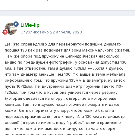
LiMe-lip
Опубликовано
22 апреля, 2023
Да, это справедливо для перевернутой подушки. диаметр
поршня 130 как раз подойдет для зоны максимального сжатия.
Там же опора под пружину не цилиндрическая насколько
видно по предыдущей фотографии, у основания допустим 130
мм, а где отверстие, там я думаю 100мм +- . Хотя я думаю,
что там диаметр меньше чем 130, т.к. выше в теме мелькала
информация о том, что пружины 135мм в диаметре, ну виток
пусть 10-12мм, т.е. внутренний диаметр пружины где-то 110-
120мм, при том что в кузов она упирается через резинку
(которая одевается на опору), отверстие в которой еще
меньше. Так что я думаю надо поточнее померить и даже
может быть отчертить эту опору, чтобы можно было на
чертежах прикидывать чего к чему. Или 130 мм это диаметр
опоры? ( я просто имел в виду "грибок", если я правильно
понял что пож этим имелось в виду, т.е. та часть опоры
пружины которая так скажем внутри пружины)