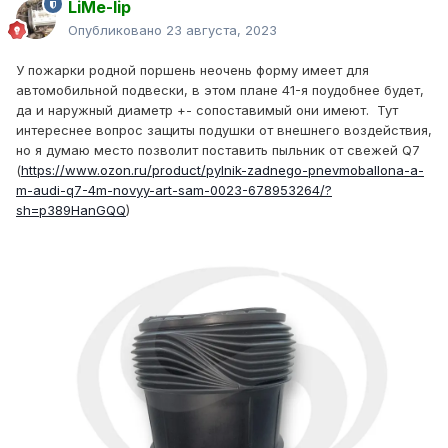
LiMe-lip
Опубликовано
23 августа, 2023
У пожарки родной поршень неочень форму имеет для
автомобильной подвески, в этом плане 41-я поудобнее будет,
да и наружный диаметр +- сопоставимый они имеют. Тут
интереснее вопрос защиты подушки от внешнего воздействия,
но я думаю место позволит поставить пыльник от свежей Q7
(
https://www.ozon.ru/product/pylnik-zadnego-pnevmoballona-a-
m-audi-q7-4m-novyy-art-sam-0023-678953264/?
sh=p389HanGQQ
)