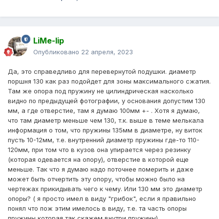
LiMe-lip
Опубликовано
22 апреля, 2023
Да, это справедливо для перевернутой подушки. диаметр
поршня 130 как раз подойдет для зоны максимального сжатия.
Там же опора под пружину не цилиндрическая насколько
видно по предыдущей фотографии, у основания допустим 130
мм, а где отверстие, там я думаю 100мм +- . Хотя я думаю,
что там диаметр меньше чем 130, т.к. выше в теме мелькала
информация о том, что пружины 135мм в диаметре, ну виток
пусть 10-12мм, т.е. внутренний диаметр пружины где-то 110-
120мм, при том что в кузов она упирается через резинку
(которая одевается на опору), отверстие в которой еще
меньше. Так что я думаю надо поточнее померить и даже
может быть отчертить эту опору, чтобы можно было на
чертежах прикидывать чего к чему. Или 130 мм это диаметр
опоры? ( я просто имел в виду "грибок", если я правильно
понял что пож этим имелось в виду, т.е. та часть опоры
пружины которая так скажем внутри пружины)