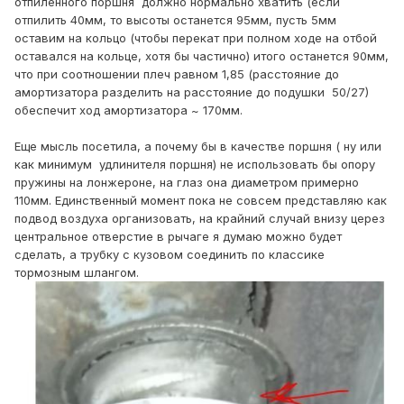
отпиленного поршня должно нормально хватить (если
отпилить 40мм, то высоты останется 95мм, пусть 5мм
оставим на кольцо (чтобы перекат при полном ходе на отбой
оставался на кольце, хотя бы частично) итого останется 90мм,
что при соотношении плеч равном 1,85 (расстояние до
амортизатора разделить на расстояние до подушки 50/27)
обеспечит ход амортизатора ~ 170мм.
Еще мысль посетила, а почему бы в качестве поршня ( ну или
как минимум удлинителя поршня) не использовать бы опору
пружины на лонжероне, на глаз она диаметром примерно
110мм. Единственный момент пока не совсем представляю как
подвод воздуха организовать, на крайний случай внизу церез
центральное отверстие в рычаге я думаю можно будет
сделать, а трубку с кузовом соединить по классике
тормозным шлангом.