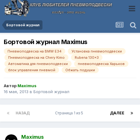
Бортовой журнал
Бортовой журнал Maximus
Пневмоподвеска на BMW E34
Установка пневмоподвески
Пневмоподвеска на Chery Kimo
Rubena 130x3
Автоматика для пневмоподвески
пневмоподвеска Харьков
блок управления пневмой
Обжать подушки
Автор
Maximus
16 мая, 2013
в
Бортовой журнал
НАЗАД
Страница 1 из 5
ДАЛЕЕ
Maximus