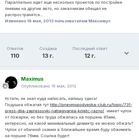
Параллельно идет еще несколько проектов по постройке
пневмы на другие авто, но заказчикам обещал не
распространятся...
Изменено
16 мая, 2013
пользователем Максимус
Ответов
Создана
Последний ответ
110
13 г.
12 г.
Maximus
Опубликовано
16 мая, 2013
Кстати, не знал куда написать, напишу здесь!
Подушка обжатая тут
http://pnevmopodveska-club.ru/topic/731-
press-dlia-zapressovki-natiagivaniia-koletc-razno/
имеет чулок
от пожарки, но без труда обжалась на поршень 85мм,
интересно, на какой минимальный диаметр ее можно обжать?
Чулок от обычной скании в ближайшее время буду обжимать
на поршне 76мм. Ссылка будет!