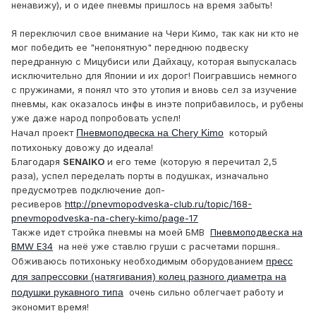
ненавижу), и о идее пневмы пришлось на время забыть!
Я переключил свое внимание на Чери Кимо, так как ни кто не
мог победить ее "непонятную" переднюю подвеску
передранную с Мицубиси или Дайхацу, которая выпускалась
исключительно для Японии и их дорог! Поигравшись немного
с пружинами, я понял что это утопия и вновь сел за изучение
пневмы, как оказалось инфы в инэте поприбавилось, и рубены
уже даже народ попробовать успел!
Начал проект
Пневмоподвеска на Chery Kimo
который
потихоньку довожу до идеала!
Благодаря
SENAIKO
и его теме (которую я перечитал 2,5
раза), успел переделать порты в подушках, изначально
предусмотрев подключение доп-
ресиверов
http://pnevmopodveska-club.ru/topic/168-
pnevmopodveska-na-chery-kimo/page-17
Также идет стройка пневмы на моей БМВ
Пневмоподвеска на
BMW E34
на неё уже ставлю груши с расчетами поршня..
Обживаюсь потихоньку необходимым оборудованием
пресс
для запрессовки (натягивания) колец разного диаметра на
подушки рукавного типа
очень сильно облегчает работу и
экономит время!