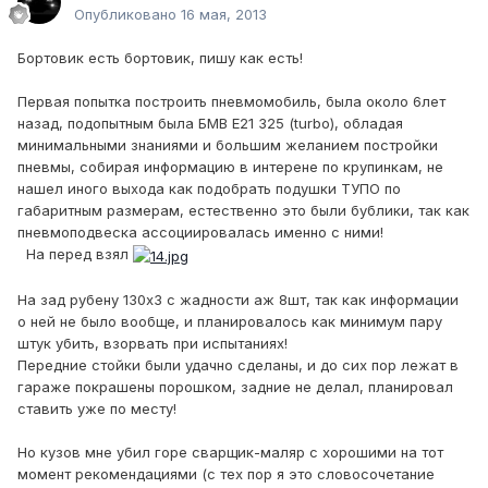
Опубликовано
16 мая, 2013
Бортовик есть бортовик, пишу как есть!
Первая попытка построить пневмомобиль, была около 6лет
назад, подопытным была БМВ Е21 325 (turbo), обладая
минимальными знаниями и большим желанием постройки
пневмы, собирая информацию в интерене по крупинкам, не
нашел иного выхода как подобрать подушки ТУПО по
габаритным размерам, естественно это были бублики, так как
пневмоподвеска ассоциировалась именно с ними!
На перед взял
На зад рубену 130х3 с жадности аж 8шт, так как информации
о ней не было вообще, и планировалось как минимум пару
штук убить, взорвать при испытаниях!
Передние стойки были удачно сделаны, и до сих пор лежат в
гараже покрашены порошком, задние не делал, планировал
ставить уже по месту!
Но кузов мне убил горе сварщик-маляр с хорошими на тот
момент рекомендациями (с тех пор я это словосочетание