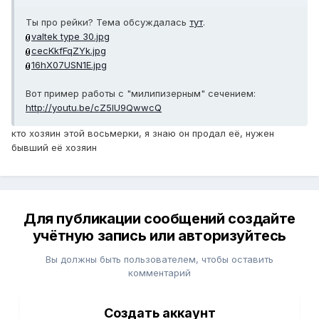
Ты про рейки? Тема обсуждалась
тут
.
valtek type 30.jpg
cecKkfFqZYk.jpg
16hX07USN1E.jpg
Вот пример работы с "милипизерным" сечением:
http://youtu.be/cZ5lU9QwwcQ
кто хозяин этой восьмерки, я знаю он продал её, нужен
бывший её хозяин
Для публикации сообщений создайте
учётную запись или авторизуйтесь
Вы должны быть пользователем, чтобы оставить
комментарий
Создать аккаунт