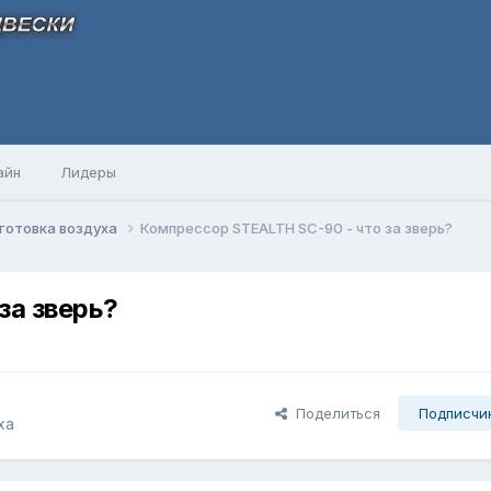
айн
Лидеры
готовка воздуха
Компрессор STEALTH SC-90 - что за зверь?
за зверь?
Поделиться
Подписчи
ха