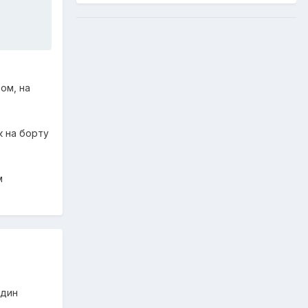
ом, на
к на борту
м
один