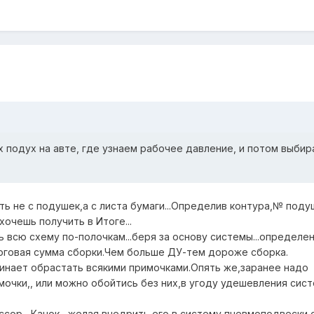
х подух на авте, где узнаем рабочее давление, и потом выби
ть не с подушек,а с листа бумаги...Определив контура,№ поду
очешь получить в Итоге...
 всю схему по-полочкам...беря за основу системы...определе
оговая сумма сборки.Чем больше ДУ-тем дороже сборка.
инает обрастать всякими примочками.Опять же,заранее надо
мочки,, или можно обойтись без них,в угоду удешевления сист
сор ,,Качок,, желая внедрить его в систему пневмоподвески 