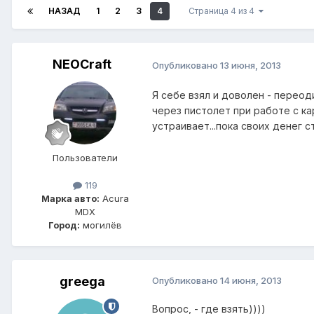
НАЗАД
1
2
3
4
Страница 4 из 4
NEOCraft
Опубликовано
13 июня, 2013
Я себе взял и доволен - переод
через пистолет при работе с ка
устраивает...пока своих денег с
Пользователи
119
Марка авто:
Acura
MDX
Город:
могилёв
greega
Опубликовано
14 июня, 2013
Вопрос, - где взять))))