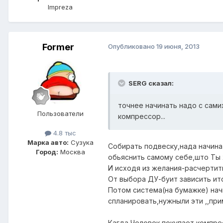
Impreza
Former
Опубликовано
19 июня, 2013
SERG сказал:
точнее начинать надо с сами
Пользователи
компрессор...
4.8 тыс
Марка авто:
Сузука
Собирать подвеску,нада начина
Город:
Москва
обьяснить самому себе,што Ты х
И исходя из желания-расчертить
От выбора ДУ-буит зависить ит
Потом система(на бумажке) нач
спланировать,нужныли эти ,,при
Кагда Человек покупает компрес