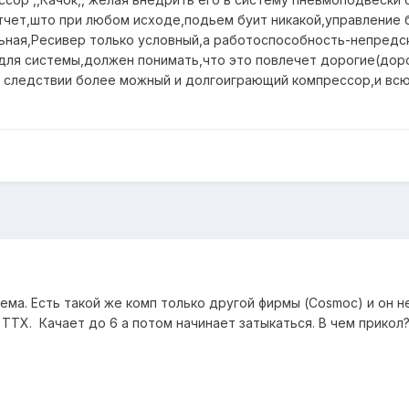
отчет,што при любом исходе,подьем буит никакой,управление 
ьная,Ресивер только условный,а работоспособность-непредс
 для системы,должен понимать,что это повлечет дорогие(дор
в следствии более можный и долгоиграющий компрессор,и вс
ма. Есть такой же комп только другой фирмы (Cosmoc) и он н
в ТТХ. Качает до 6 а потом начинает затыкаться. В чем прикол