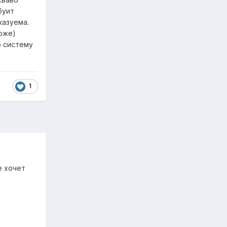
буит
казуема.
оже)
ю систему
1
е хочет
?