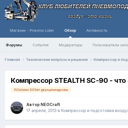
Магазин - Pnevmo Lider
Обзор
Активность
Форумы
События
Модераторы
Пользователи онл
Главная
Технические вопросы и решения
Компресcор и под
Компрессор STEALTH SC-90 - что 
150л/мин 600вт двухцилиндровы
Автор
NEOCraft
17 апреля, 2013
в
Компресcор и подготовка возду