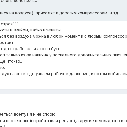
очень хочеться.....
ться на воздухе), приходят к дорогим компрессорам...и тд
 строя???
куты и виайры, вабко и зениты...
ься без воздуха можна в любой момент и с любым компрессор
естоит.
года отработал, и это на бусе.
ол только из-за наличия у последнего дополнительных плюше
е что-то....
....
одух на авте, где узнаем рабочее давление, и потом выбирае
еться все!тут я и не спорю.
роя постепенно(вырабатывая ресурс),а другие неожиданно в 
м).