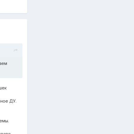
раем
шек
нное ДУ.
емы.
сваво