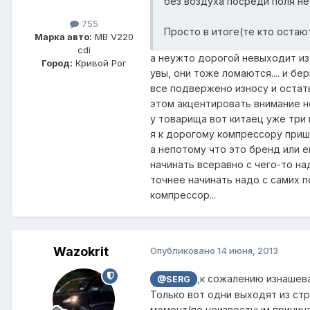
без воздуха посреди поля не 
755
Просто в итоге(те кто остаю
Марка авто:
MB V220
cdi
а неужто дорогой невыходит из
Город:
Кривой Рог
увы, они тоже ломаются.... и бер
все подвержено износу и остат
этом акцентировать внимание н
у товарища вот китаец уже три 
я к дорогому компрессору приш
а непотому что это бренд или ещ
начинать всеравно с чего-то надо
точнее начинать надо с самих п
компрессор...
Wazokrit
Опубликовано
14 июня, 2013
,к сожалению изнашева
@SERG
Только вот одни выходят из ст
момент(по неизвестным причина