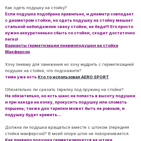
Как одеть подушку на стойку?
Если подушка подобрана правильно, и диаметр совпадает
с диаметром стойки, но одеть подушку на стойку мешает
стальной наболдажник свеху стойки, не беда!!! Его просто
нужно аккуратненько сбыть со стойки, сходит достаточно
легко!
Варианты герметизации пневмоподушки на стойке
Макферсон
Хочу пневму для занижения но хочу мудрить с герметизацией
подушек на стойке, что подскажите?
тема уже есть
Кто то использовал AERO SPORT
Обязательно ли срезать тарелку под пружину на стойке?
Не обязательно, но есть шанс не попасть в высоту подушки
и при наезде на кочку, прокусить подушку или сломать
поршень; также дно тарелки может быть не ровным, и
подушку будет кревить...
Должна ли подушка вращаться вместе с штоком (передняя
стойка макферсон)? В моей опоре шток не поворачивается.
Как правило подушка герметизируется на штоке