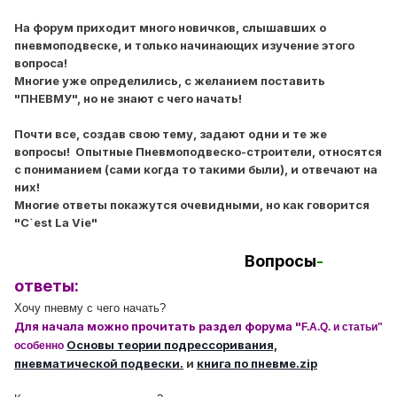
На форум приходит много новичков, слышавших о
пневмоподвеске, и только начинающих изучение этого
вопроса!
Многие уже определились, с желанием поставить
"ПНЕВМУ", но не знают с чего начать!
Почти все, создав свою тему, задают одни и те же
вопросы! Опытные Пневмоподвеско-строители, относятся
с пониманием (сами когда то такими были), и отвечают на
них!
Многие ответы покажутся очевидными, но как говорится
"C`est La Vie"
Вопросы
-
ответы:
Хочу пневму с чего начать?
Для начала можно прочитать раздел форума "
F.A.Q. и статьи"
Основы теории подрессоривания,
особенно
пневматической подвески.
и
книга по пневме.zip