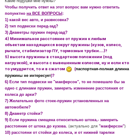
Какие подушки мне нужны?
Чтобы получить ответ на этот вопрос вам нужно ответить
попунктно
на ВСЕ ВОПРОСЫ
:
1)
какой вес авто, и развесовка?
2) тип подвески перед-зад?
3) Диаметры пружин перед-зад?
4) Минимальное расстояние от пружин к любым
объектам находящихся вокруг пружины (кузов, колесо,
рычаги, стабилизатор ПУ, тормозные трубки....)?
5) высота пружины в стандартном положении (под
нагрузкой), и высота с вывешенным колесом, ну и если кто
то умудрится, то и в сжатом
(
паспортная-полная длинна
пружины не интересует
)?
6) Если тип подвески не "макферсон", то не помешало бы за
одно с длинами пружин, замерить изменение расстояния от
колеса до арки?
7) Желательно фото стоек-пружин установленных на
автомобиле?
8) Диаметр стойки?
9) Если пружина смещена относительно штока,- замерить
(актуально для
)
расстояние от штока до кузова.
"макферсон"
10) расстояни от стойки до колеса, и от нижней тарелки