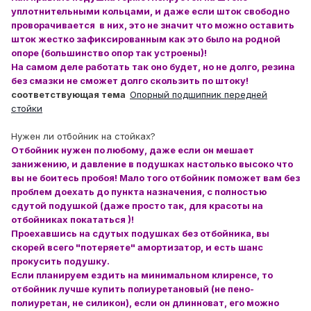
уплотнительными кольцами, и даже если шток свободно
проворачивается в них, это не значит что можно оставить
шток жестко зафиксированным как это было на родной
опоре (большинство опор так устроены)!
На самом деле работать так оно будет, но не долго, резина
без смазки не сможет долго скользить по штоку!
соответствующая тема
Опорный подшипник передней
стойки
Нужен ли отбойник на стойках?
Отбойник нужен по любому, даже если он мешает
занижению, и давление в подушках настолько высоко что
вы не боитесь пробоя! Мало того отбойник поможет вам без
проблем доехать до пункта назначения, с полностью
сдутой подушкой (даже просто так, для красоты на
отбойниках покататься )!
Проехавшись на сдутых подушках без отбойника, вы
скорей всего "потеряете" амортизатор, и есть шанс
прокусить подушку.
Если планируем ездить на минимальном клиренсе, то
отбойник лучше купить полиуретановый (не пено-
полиуретан, не силикон), если он длинноват, его можно