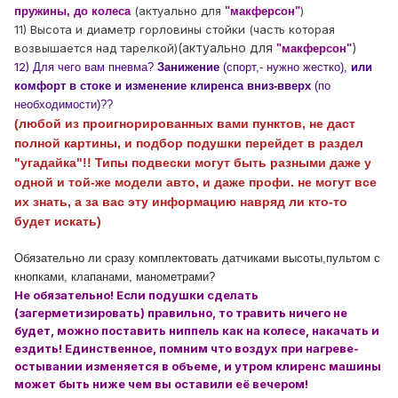
(актуально для
)
пружины, до колеса
"макферсон"
11) Высота и диаметр горловины стойки (часть которая
(актуально для
)
возвышается над тарелкой)
"макферсон"
12)
Для чего вам пневма?
Занижение
(спорт,- нужно жестко),
или
комфорт в стоке и изменение клиренса вниз-вверх
(по
необходимости)??
(любой из проигнорированных вами пунктов, не даст
полной картины, и подбор подушки перейдет в раздел
"угадайка"!!
Типы подвески могут быть разными даже у
одной и той-же модели авто, и даже профи. не могут все
их знать, а за вас эту информацию навряд ли кто-то
будет искать)
Обязательно ли сразу комплектовать датчиками высоты,пультом с
кнопками, клапанами, манометрами?
Не обязательно! Если подушки сделать
(
загерметизировать
) правильно, то травить ничего не
будет, можно поставить ниппель как на колесе, накачать и
ездить! Единственное, помним что воздух при нагреве-
остывании изменяется в объеме, и утром клиренс машины
может быть ниже чем вы оставили её вечером!