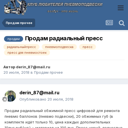
Продам прочее
Продам радиальный пресс
продам
радиальныйпресс
пневмоподвеска
пресс
пресс для пневмостоек
Автор
derin_87@mail.ru
20 июля, 2018
в
Продам прочее
derin_87@mail.ru
Опубликовано
20 июля, 2018
Продам радиальный обжимной пресс цифровой для ремонта
пневмо баллонов (пневмо подвески), 20 обжимных губ (в
комплекте идёт только 10, цена каждых дополнительных
10тыс.руб/шт.) + материал на 100 тыс. Пресс новый, полностью