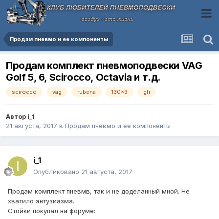
Продам пневмо и ее компоненты
Продам комплект пневмоподвески VAG
Golf 5, 6, Scirocco, Octavia и т.д.
scirocco
vag
rubena
130x3
gti
Автор
i_1
21 августа, 2017
в
Продам пневмо и ее компоненты
i_1
Опубликовано
21 августа, 2017
Продам комплект пневмв, так и не доделанный мной. Не
хватило энтузиазма.
Стойки покупал на форуме: