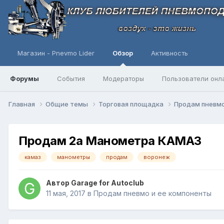
Магазин - Pnevmo Lider
Обзор
Активность
Форумы
События
Модераторы
Пользователи онл
Главная
Общие темы
Торговая площадка
Продам пневмо
Продам 2а Манометра КАМАЗ
камаз
манометры
продам
воронеж
Автор
Garage for Autoclub
11 мая, 2017
в
Продам пневмо и ее компоненты