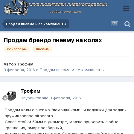
Продам пневмо и ее компоненты
Продам брендо пневму на колах
койловеры
пневма
Автор
Трофим
3 февраля, 2016
в
Продам пневмо и ее компоненты
Трофим
Опубликовано
3 февраля, 2016
Продам колы с пневмо "помошниками" и подушки для задних
пружин tanabe airacobra
Сапог стойки 50мм в диаметре, можно приварить любые
крепления, аморт разборный,
остальные размеры на фото. Состояние оценивайте по фото,