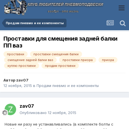
Продам пневмо и ее компоненты
Проставки для смещения задней балки
ПП ваз
проставки
проставки смещения балки
смещение задней балки ваз
проставки приора
приора
куплю проставки
продам проставки
Автор
zav07
12 ноября, 2015
в
Продам пневмо и ее компоненты
zav07
Опубликовано
12 ноября, 2015
Новые ни разу не устанавливались (в комплекте болты с