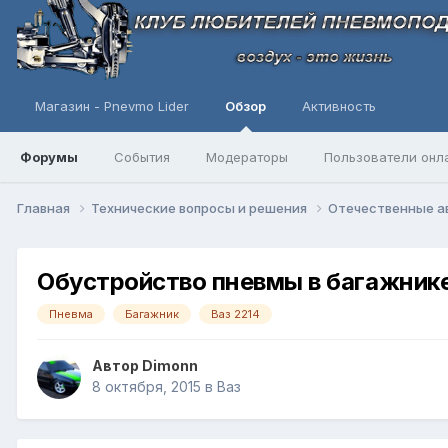
Магазин - Pnevmo Lider
Обзор
Активность
Форумы
События
Модераторы
Пользователи онл
Главная
Технические вопросы и решения
Отечественные 
Обустройство пневмы в багажник
Пневма
Багажник
Ваз 2214
Автор
Dimonn
8 октября, 2015
в
Ваз